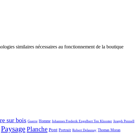
hnologies similaires nécessaires au fonctionnement de la boutique
re sur bois
Homme
Guerre
Johannes Frederik Engelbert Ten Klooster
Joseph Pennell
Paysage
Planche
Pont
Portrait
Thomas Moran
Robert Delaunay