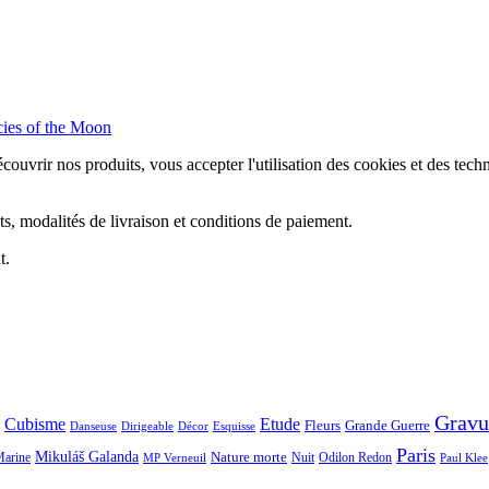
cies of the Moon
couvrir nos produits, vous accepter l'utilisation des cookies et des tec
s, modalités de livraison et conditions de paiement.
t.
Gravu
Cubisme
Etude
Fleurs
Grande Guerre
Danseuse
Dirigeable
Décor
Esquisse
Paris
Mikuláš Galanda
Nature morte
Odilon Redon
arine
Nuit
MP Verneuil
Paul Klee