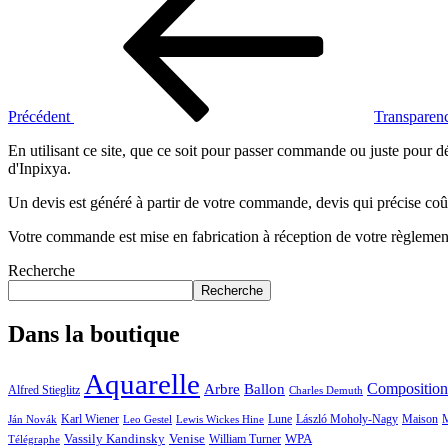
de
l’article
Précédent
Transparen
En utilisant ce site, que ce soit pour passer commande ou juste pour dé
d'Inpixya.
Un devis est généré à partir de votre commande, devis qui précise coût
Votre commande est mise en fabrication à réception de votre règlemen
Recherche
Recherche
Dans la boutique
Aquarelle
Arbre
Composition
Ballon
Alfred Stieglitz
Charles Demuth
Karl Wiener
Lune
László Moholy-Nagy
Maison
M
Ján Novák
Leo Gestel
Lewis Wickes Hine
Vassily Kandinsky
Venise
William Turner
WPA
Télégraphe