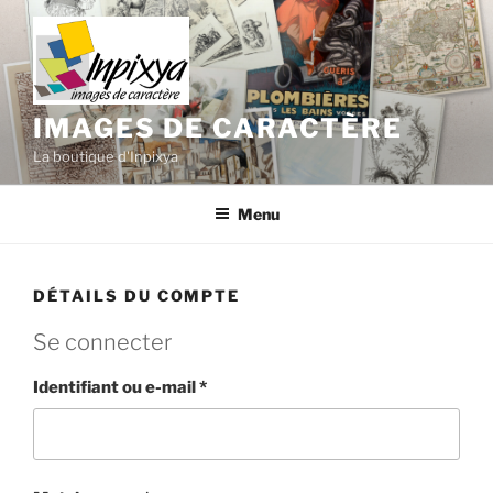
Aller
au
contenu
principal
IMAGES DE CARACTÈRE
La boutique d'Inpixya
Menu
DÉTAILS DU COMPTE
Se connecter
Obligatoire
Identifiant ou e-mail
*