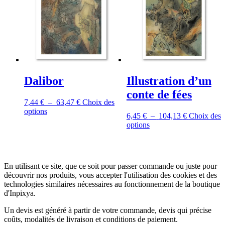
peuvent
peuvent
être
être
choisies
choisies
sur
sur
la
la
page
page
du
du
produit
produit
Dalibor
Illustration d’un
conte de fées
Plage
7,44
€
–
63,47
€
Choix des
Ce
de
options
Plage
6,45
€
–
104,13
€
Choix des
produit
prix :
Ce
de
options
a
7,44 €
produit
prix :
plusieurs
à
a
6,45 €
variations.
63,47 €
plusieurs
à
Les
variations.
104,13 €
options
En utilisant ce site, que ce soit pour passer commande ou juste pour
Les
peuvent
découvrir nos produits, vous accepter l'utilisation des cookies et des
options
être
technologies similaires nécessaires au fonctionnement de la boutique
peuvent
choisies
d'Inpixya.
être
sur
choisies
Un devis est généré à partir de votre commande, devis qui précise
la
sur
coûts, modalités de livraison et conditions de paiement.
page
la