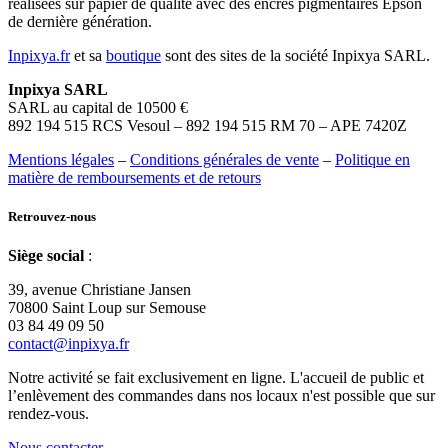
réalisées sur papier de qualité avec des encres pigmentaires Epson
de dernière génération.
Inpixya.fr
et sa
boutique
sont des sites de la société Inpixya SARL.
Inpixya SARL
SARL au capital de 10500 €
892 194 515 RCS Vesoul – 892 194 515 RM 70 – APE 7420Z
Mentions légales
–
Conditions générales de vente
–
Politique en
matière de remboursements et de retours
Retrouvez-nous
Siège social
:
39, avenue Christiane Jansen
70800 Saint Loup sur Semouse
03 84 49 09 50
contact@inpixya.fr
Notre activité se fait exclusivement en ligne. L'accueil de public et
l’enlèvement des commandes dans nos locaux n'est possible que sur
rendez-vous.
Nous contacter