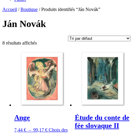
Accueil
/
Boutique
/ Produits identifiés “Ján Novák”
Ján Novák
8 résultats affichés
Ange
Étude du conte de
fée slovaque II
Plage
7,44
€
–
99,17
€
Choix des