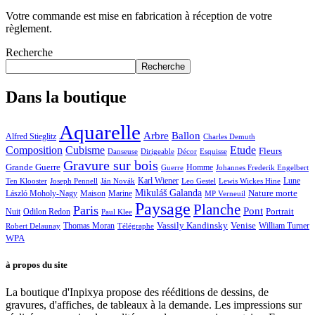
du
page
Votre commande est mise en fabrication à réception de votre
produit
du
règlement.
produit
Recherche
Recherche
Dans la boutique
Aquarelle
Arbre
Ballon
Alfred Stieglitz
Charles Demuth
Composition
Cubisme
Etude
Fleurs
Danseuse
Dirigeable
Décor
Esquisse
Gravure sur bois
Grande Guerre
Homme
Guerre
Johannes Frederik Engelbert
Karl Wiener
Lune
Ten Klooster
Joseph Pennell
Ján Novák
Leo Gestel
Lewis Wickes Hine
Mikuláš Galanda
Nature morte
László Moholy-Nagy
Maison
Marine
MP Verneuil
Paysage
Planche
Paris
Pont
Portrait
Odilon Redon
Nuit
Paul Klee
Thomas Moran
Vassily Kandinsky
Venise
William Turner
Robert Delaunay
Télégraphe
WPA
à propos du site
La boutique d'Inpixya propose des rééditions de dessins, de
gravures, d'affiches, de tableaux à la demande. Les impressions sur