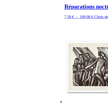
Réparations noct
Plage
7,50
€
–
100,00
€
Choix de
de
prix :
7,50 €
à
100,00 €