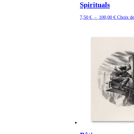
Spirituals
Plage
7,50
€
–
100,00
€
Choix de
de
prix :
7,50 €
à
100,00 €