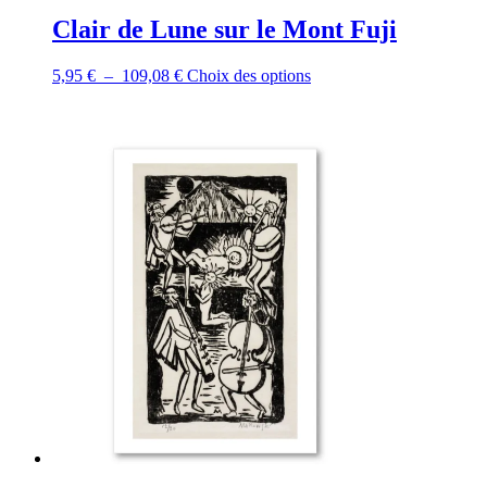
Clair de Lune sur le Mont Fuji
Plage
Ce
5,95
€
–
109,08
€
Choix des options
de
produit
prix :
a
5,95 €
plusieurs
à
variations.
109,08 €
Les
options
peuvent
être
choisies
sur
la
page
du
produit