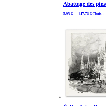
Abattage des pins
Plage
5,95
€
–
147,76
€
Choix de
de
prix :
5,95 €
à
147,76 €