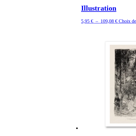
Illustration
Plage
5,95
€
–
109,08
€
Choix de
de
prix :
5,95 €
à
109,08 €