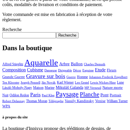
coûts, modalités de livraison et conditions de paiement.
Votre commande est mise en fabrication à réception de votre
règlement.
Recherche
Recherche
Dans la boutique
Aquarelle
Arbre
Ballon
Alfred Stieglitz
Charles Demuth
Composition
Cubisme
Etude
Fleurs
Danseuse
Dirigeable
Décor
Esquisse
Gravure sur bois
Grande Guerre
Homme
Guerre
Johannes Frederik Engelbert
Karl Wiener
Lune
Ten Klooster
Joseph Pennell
Ján Novák
Leo Gestel
Lewis Wickes Hine
Mikuláš Galanda
Nature morte
László Moholy-Nagy
Maison
Marine
MP Verneuil
Paysage
Planche
Paris
Pont
Portrait
Odilon Redon
Nuit
Paul Klee
Thomas Moran
Vassily Kandinsky
Venise
William Turner
Robert Delaunay
Télégraphe
WPA
à propos du site
La boutique d'Inpixya propose des rééditions de dessins, de