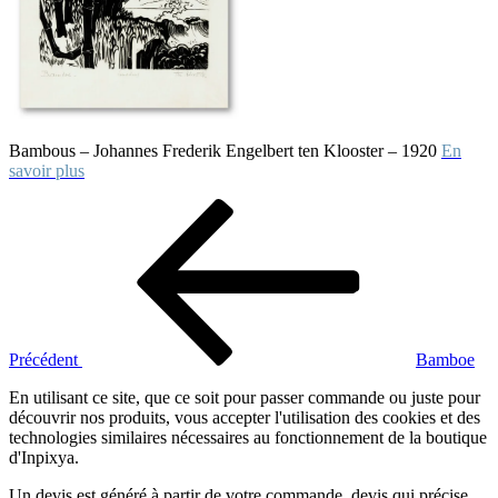
Bambous – Johannes Frederik Engelbert ten Klooster – 1920
En
savoir plus
Navigation
Article
précédent
de
l’article
Précédent
Bamboe
En utilisant ce site, que ce soit pour passer commande ou juste pour
découvrir nos produits, vous accepter l'utilisation des cookies et des
technologies similaires nécessaires au fonctionnement de la boutique
d'Inpixya.
Un devis est généré à partir de votre commande, devis qui précise