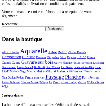
coûts, modalités de livraison et conditions de paiement.
Votre commande est mise en fabrication à réception de votre
règlement.
Recherche
Recherche
Dans la boutique
Aquarelle
Arbre
Ballon
Alfred Stieglitz
Charles Demuth
Composition
Cubisme
Etude
Fleurs
Danseuse
Dirigeable
Décor
Esquisse
Gravure sur bois
Grande Guerre
Homme
Guerre
Johannes Frederik Engelbert
Karl Wiener
Lune
Ten Klooster
Joseph Pennell
Ján Novák
Leo Gestel
Lewis Wickes Hine
Mikuláš Galanda
Nature morte
László Moholy-Nagy
Maison
Marine
MP Verneuil
Paysage
Planche
Paris
Pont
Portrait
Odilon Redon
Nuit
Paul Klee
Thomas Moran
Vassily Kandinsky
Venise
William Turner
Robert Delaunay
Télégraphe
WPA
à propos du site
La boutique d'Inpixya propose des rééditions de dessins, de