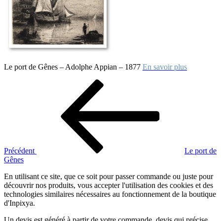
Le port de Gênes – Adolphe Appian – 1877
En savoir plus
Navigation
Article
précédent
de
l’article
Précédent
Le port de
Gênes
En utilisant ce site, que ce soit pour passer commande ou juste pour
découvrir nos produits, vous accepter l'utilisation des cookies et des
technologies similaires nécessaires au fonctionnement de la boutique
d'Inpixya.
Un devis est généré à partir de votre commande, devis qui précise