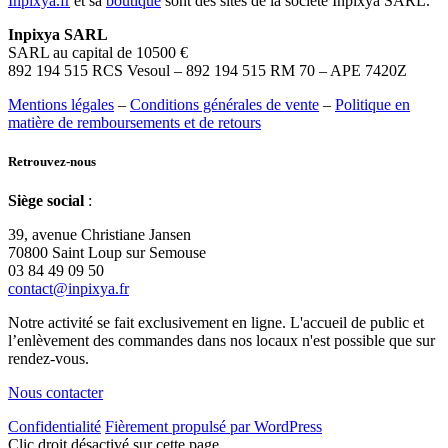
Inpixya.fr
et sa
boutique
sont des sites de la société Inpixya SARL.
Inpixya SARL
SARL au capital de 10500 €
892 194 515 RCS Vesoul – 892 194 515 RM 70 – APE 7420Z
Mentions légales
–
Conditions générales de vente
–
Politique en
matière de remboursements et de retours
Retrouvez-nous
Siège social
:
39, avenue Christiane Jansen
70800 Saint Loup sur Semouse
03 84 49 09 50
contact@inpixya.fr
Notre activité se fait exclusivement en ligne. L'accueil de public et
l’enlèvement des commandes dans nos locaux n'est possible que sur
rendez-vous.
Nous contacter
Confidentialité
Fièrement propulsé par WordPress
Clic droit désactivé sur cette page