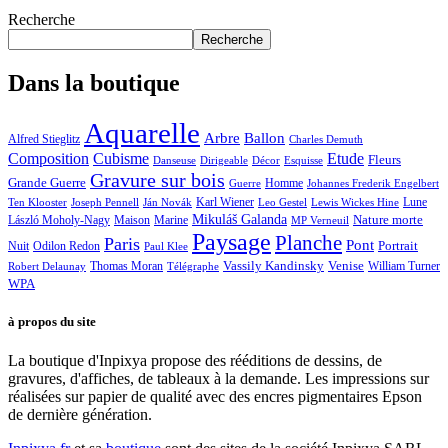
Recherche
Recherche
Dans la boutique
Aquarelle
Arbre
Ballon
Alfred Stieglitz
Charles Demuth
Composition
Cubisme
Etude
Fleurs
Danseuse
Dirigeable
Décor
Esquisse
Gravure sur bois
Grande Guerre
Homme
Guerre
Johannes Frederik Engelbert
Karl Wiener
Lune
Ten Klooster
Joseph Pennell
Ján Novák
Leo Gestel
Lewis Wickes Hine
Mikuláš Galanda
Nature morte
László Moholy-Nagy
Maison
Marine
MP Verneuil
Paysage
Planche
Paris
Pont
Portrait
Odilon Redon
Nuit
Paul Klee
Thomas Moran
Vassily Kandinsky
Venise
William Turner
Robert Delaunay
Télégraphe
WPA
à propos du site
La boutique d'Inpixya propose des rééditions de dessins, de
gravures, d'affiches, de tableaux à la demande. Les impressions sur
réalisées sur papier de qualité avec des encres pigmentaires Epson
de dernière génération.