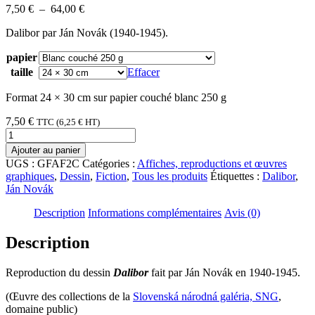
Plage
7,50
€
–
64,00
€
de
Dalibor par Ján Novák (1940-1945).
prix :
7,50 €
papier
à
64,00 €
taille
Effacer
Format 24 × 30 cm sur papier couché blanc 250 g
7,50
€
TTC (
6,25
€
HT)
quantité
de
Ajouter au panier
Dalibor
UGS :
GFAF2C
Catégories :
Affiches, reproductions et œuvres
graphiques
,
Dessin
,
Fiction
,
Tous les produits
Étiquettes :
Dalibor
,
Ján Novák
Description
Informations complémentaires
Avis (0)
Description
Reproduction du dessin
Dalibor
fait par Ján Novák en 1940-1945.
(Œuvre des collections de la
Slovenská národná galéria, SNG
,
domaine public)