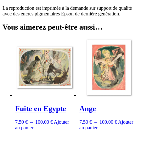
La reproduction est imprimée à la demande sur support de qualité
avec des encres pigmentaires Epson de dernière génération.
Vous aimerez peut-être aussi…
Fuite en Egypte
Ange
Plage
Plage
7,50
€
–
100,00
€
Ajouter
7,50
€
–
100,00
€
Ajouter
Ce
de
Ce
de
au panier
au panier
produit
prix :
produit
prix :
a
7,50 €
a
7,50 €