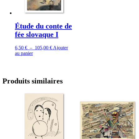
page
page
du
du
produit
produit
Étude du conte de
fée slovaque I
Plage
6,50
€
–
105,00
€
Ajouter
Ce
de
au panier
produit
prix :
a
6,50 €
plusieurs
à
variations.
105,00 €
Produits similaires
Les
options
peuvent
être
choisies
sur
la
page
du
produit