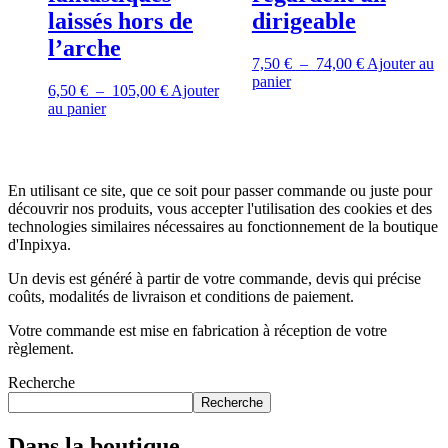
laissés hors de
dirigeable
l’arche
Plage
7,50
€
–
74,00
€
Ajouter au
Ce
de
panier
Plage
6,50
€
–
105,00
€
Ajouter
produit
prix :
Ce
de
au panier
a
7,50 €
produit
prix :
plusieurs
à
a
6,50 €
variations.
74,00 €
plusieurs
à
Les
variations.
105,00 €
options
En utilisant ce site, que ce soit pour passer commande ou juste pour
Les
peuvent
découvrir nos produits, vous accepter l'utilisation des cookies et des
options
être
technologies similaires nécessaires au fonctionnement de la boutique
peuvent
choisies
d'Inpixya.
être
sur
choisies
Un devis est généré à partir de votre commande, devis qui précise
la
sur
coûts, modalités de livraison et conditions de paiement.
page
la
du
page
Votre commande est mise en fabrication à réception de votre
produit
du
règlement.
produit
Recherche
Recherche
Dans la boutique