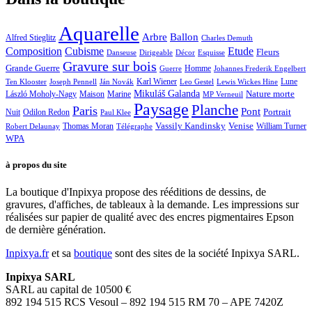
Aquarelle
Arbre
Ballon
Alfred Stieglitz
Charles Demuth
Composition
Cubisme
Etude
Fleurs
Danseuse
Dirigeable
Décor
Esquisse
Gravure sur bois
Grande Guerre
Homme
Guerre
Johannes Frederik Engelbert
Karl Wiener
Lune
Ten Klooster
Joseph Pennell
Ján Novák
Leo Gestel
Lewis Wickes Hine
Mikuláš Galanda
Nature morte
László Moholy-Nagy
Maison
Marine
MP Verneuil
Paysage
Planche
Paris
Pont
Portrait
Odilon Redon
Nuit
Paul Klee
Thomas Moran
Vassily Kandinsky
Venise
William Turner
Robert Delaunay
Télégraphe
WPA
à propos du site
La boutique d'Inpixya propose des rééditions de dessins, de
gravures, d'affiches, de tableaux à la demande. Les impressions sur
réalisées sur papier de qualité avec des encres pigmentaires Epson
de dernière génération.
Inpixya.fr
et sa
boutique
sont des sites de la société Inpixya SARL.
Inpixya SARL
SARL au capital de 10500 €
892 194 515 RCS Vesoul – 892 194 515 RM 70 – APE 7420Z