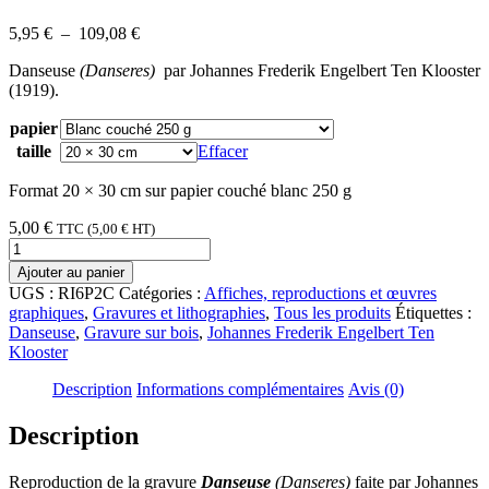
Plage
5,95
€
–
109,08
€
de
Danseuse
(Danseres)
par Johannes Frederik Engelbert Ten Klooster
prix :
(1919).
5,95 €
à
papier
109,08 €
taille
Effacer
Format 20 × 30 cm sur papier couché blanc 250 g
5,00
€
TTC (
5,00
€
HT)
quantité
de
Ajouter au panier
Danseuse
UGS :
RI6P2C
Catégories :
Affiches, reproductions et œuvres
graphiques
,
Gravures et lithographies
,
Tous les produits
Étiquettes :
Danseuse
,
Gravure sur bois
,
Johannes Frederik Engelbert Ten
Klooster
Description
Informations complémentaires
Avis (0)
Description
Reproduction de la gravure
Danseuse
(Danseres)
faite par Johannes