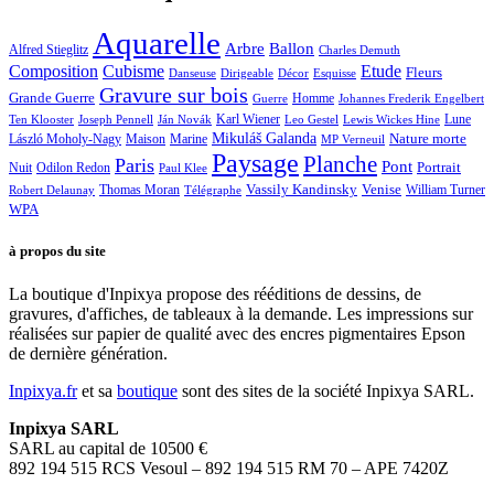
Aquarelle
Arbre
Ballon
Alfred Stieglitz
Charles Demuth
Composition
Cubisme
Etude
Fleurs
Danseuse
Dirigeable
Décor
Esquisse
Gravure sur bois
Grande Guerre
Homme
Guerre
Johannes Frederik Engelbert
Karl Wiener
Lune
Ten Klooster
Joseph Pennell
Ján Novák
Leo Gestel
Lewis Wickes Hine
Mikuláš Galanda
Nature morte
László Moholy-Nagy
Maison
Marine
MP Verneuil
Paysage
Planche
Paris
Pont
Portrait
Odilon Redon
Nuit
Paul Klee
Thomas Moran
Vassily Kandinsky
Venise
William Turner
Robert Delaunay
Télégraphe
WPA
à propos du site
La boutique d'Inpixya propose des rééditions de dessins, de
gravures, d'affiches, de tableaux à la demande. Les impressions sur
réalisées sur papier de qualité avec des encres pigmentaires Epson
de dernière génération.
Inpixya.fr
et sa
boutique
sont des sites de la société Inpixya SARL.
Inpixya SARL
SARL au capital de 10500 €
892 194 515 RCS Vesoul – 892 194 515 RM 70 – APE 7420Z