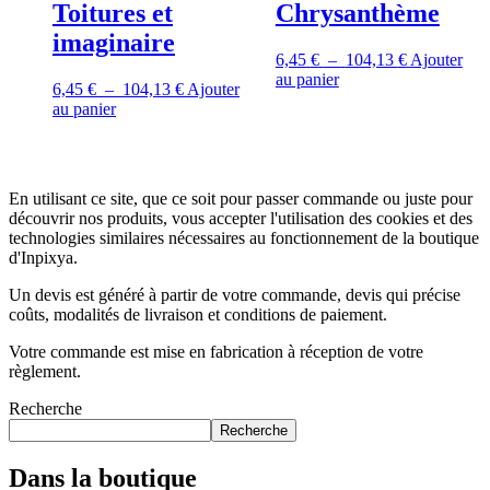
Toitures et
Chrysanthème
imaginaire
Plage
6,45
€
–
104,13
€
Ajouter
Ce
de
au panier
Plage
6,45
€
–
104,13
€
Ajouter
produit
prix :
Ce
de
au panier
a
6,45 €
produit
prix :
plusieurs
à
a
6,45 €
variations.
104,13 €
plusieurs
à
Les
variations.
104,13 €
options
En utilisant ce site, que ce soit pour passer commande ou juste pour
Les
peuvent
découvrir nos produits, vous accepter l'utilisation des cookies et des
options
être
technologies similaires nécessaires au fonctionnement de la boutique
peuvent
choisies
d'Inpixya.
être
sur
choisies
Un devis est généré à partir de votre commande, devis qui précise
la
sur
coûts, modalités de livraison et conditions de paiement.
page
la
du
page
Votre commande est mise en fabrication à réception de votre
produit
du
règlement.
produit
Recherche
Recherche
Dans la boutique