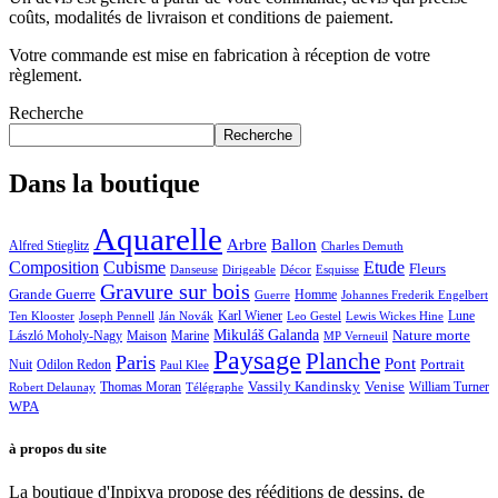
coûts, modalités de livraison et conditions de paiement.
Votre commande est mise en fabrication à réception de votre
règlement.
Recherche
Recherche
Dans la boutique
Aquarelle
Arbre
Ballon
Alfred Stieglitz
Charles Demuth
Composition
Cubisme
Etude
Fleurs
Danseuse
Dirigeable
Décor
Esquisse
Gravure sur bois
Grande Guerre
Homme
Guerre
Johannes Frederik Engelbert
Karl Wiener
Lune
Ten Klooster
Joseph Pennell
Ján Novák
Leo Gestel
Lewis Wickes Hine
Mikuláš Galanda
Nature morte
László Moholy-Nagy
Maison
Marine
MP Verneuil
Paysage
Planche
Paris
Pont
Portrait
Odilon Redon
Nuit
Paul Klee
Thomas Moran
Vassily Kandinsky
Venise
William Turner
Robert Delaunay
Télégraphe
WPA
à propos du site
La boutique d'Inpixya propose des rééditions de dessins, de