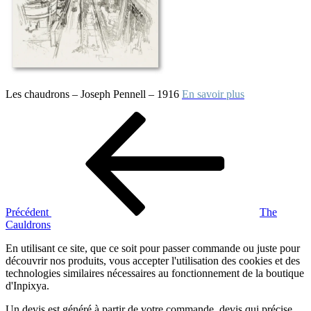
Les chaudrons – Joseph Pennell – 1916
En savoir plus
Navigation
Article
précédent
de
l’article
Précédent
The
Cauldrons
En utilisant ce site, que ce soit pour passer commande ou juste pour
découvrir nos produits, vous accepter l'utilisation des cookies et des
technologies similaires nécessaires au fonctionnement de la boutique
d'Inpixya.
Un devis est généré à partir de votre commande, devis qui précise