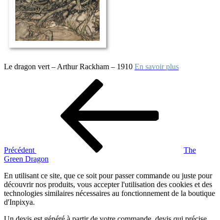
Le dragon vert – Arthur Rackham – 1910
En savoir plus
Navigation
Article
précédent
de
l’article
Précédent
The
Green Dragon
En utilisant ce site, que ce soit pour passer commande ou juste pour
découvrir nos produits, vous accepter l'utilisation des cookies et des
technologies similaires nécessaires au fonctionnement de la boutique
d'Inpixya.
Un devis est généré à partir de votre commande, devis qui précise