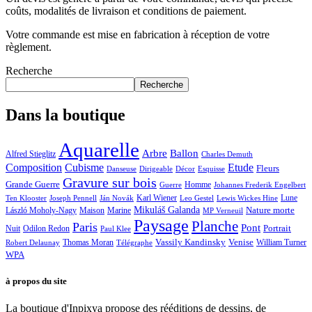
coûts, modalités de livraison et conditions de paiement.
Votre commande est mise en fabrication à réception de votre
règlement.
Recherche
Recherche
Dans la boutique
Aquarelle
Arbre
Ballon
Alfred Stieglitz
Charles Demuth
Composition
Cubisme
Etude
Fleurs
Danseuse
Dirigeable
Décor
Esquisse
Gravure sur bois
Grande Guerre
Homme
Guerre
Johannes Frederik Engelbert
Karl Wiener
Lune
Ten Klooster
Joseph Pennell
Ján Novák
Leo Gestel
Lewis Wickes Hine
Mikuláš Galanda
Nature morte
László Moholy-Nagy
Maison
Marine
MP Verneuil
Paysage
Planche
Paris
Pont
Portrait
Odilon Redon
Nuit
Paul Klee
Thomas Moran
Vassily Kandinsky
Venise
William Turner
Robert Delaunay
Télégraphe
WPA
à propos du site
La boutique d'Inpixya propose des rééditions de dessins, de